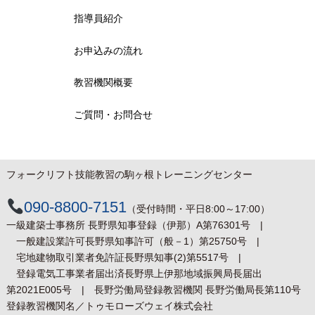
指導員紹介
お申込みの流れ
教習機関概要
ご質問・お問合せ
フォークリフト技能教習の駒ヶ根トレーニングセンター
090-8800-7151
（受付時間・平日8:00～17:00）
一級建築士事務所 長野県知事登録（伊那）
A第76301号 |
一般建設業許可
長野県知事許可（般－1）第25750号 |
宅地建物取引業者免許証
長野県知事(2)第5517号 |
登録電気工事業者届出済
長野県上伊那地域振興局長届出
第2021E005号 |
長野労働局登録教習機関 長野労働局長第110号
登録教習機関名／トゥモローズウェイ株式会社